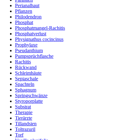
Perianalhaut
Pflanzen
Philodendron
Phosphat
Phosphatmangel-Rachitis
Phosphatverlust
Physignathus cocincinus
Prophylaxe
Pseudanthium
Pumpsprüchflasche
Rachitis
Rückwand
Schleimhäute
Sepiaschale
Spachteln
Sphagnum
Springschwänze
Styroporplatte
Substrat
Therapie
Tierärzte
Tillandsien
Toltrazuril
Torf