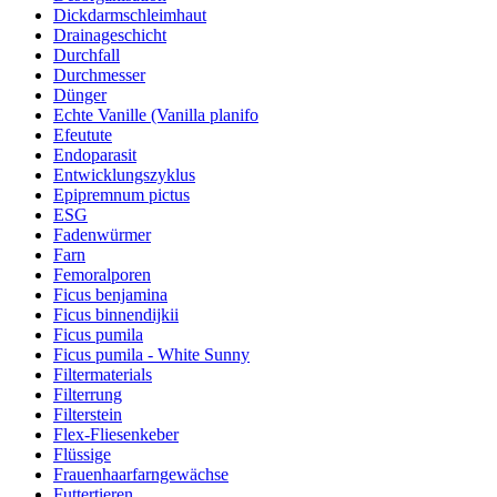
Dickdarmschleimhaut
Drainageschicht
Durchfall
Durchmesser
Dünger
Echte Vanille (Vanilla planifo
Efeutute
Endoparasit
Entwicklungszyklus
Epipremnum pictus
ESG
Fadenwürmer
Farn
Femoralporen
Ficus benjamina
Ficus binnendijkii
Ficus pumila
Ficus pumila - White Sunny
Filtermaterials
Filterrung
Filterstein
Flex-Fliesenkeber
Flüssige
Frauenhaarfarngewächse
Futtertieren