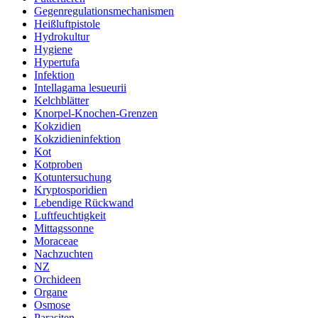
Gegenregulationsmechanismen
Heißluftpistole
Hydrokultur
Hygiene
Hypertufa
Infektion
Intellagama lesueurii
Kelchblätter
Knorpel-Knochen-Grenzen
Kokzidien
Kokzidieninfektion
Kot
Kotproben
Kotuntersuchung
Kryptosporidien
Lebendige Rückwand
Luftfeuchtigkeit
Mittagssonne
Moraceae
Nachzuchten
NZ
Orchideen
Organe
Osmose
Parasiten