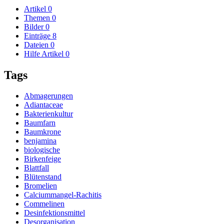
Artikel
0
Themen
0
Bilder
0
Einträge
8
Dateien
0
Hilfe Artikel
0
Tags
Abmagerungen
Adiantaceae
Bakterienkultur
Baumfarn
Baumkrone
benjamina
biologische
Birkenfeige
Blattfall
Blütenstand
Bromelien
Calciummangel-Rachitis
Commelinen
Desinfektionsmittel
Desorganisation