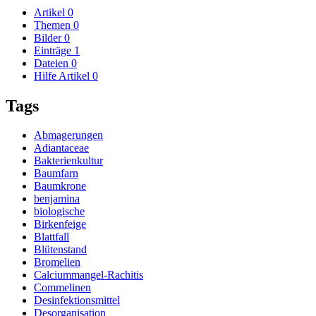
Artikel
0
Themen
0
Bilder
0
Einträge
1
Dateien
0
Hilfe Artikel
0
Tags
Abmagerungen
Adiantaceae
Bakterienkultur
Baumfarn
Baumkrone
benjamina
biologische
Birkenfeige
Blattfall
Blütenstand
Bromelien
Calciummangel-Rachitis
Commelinen
Desinfektionsmittel
Desorganisation