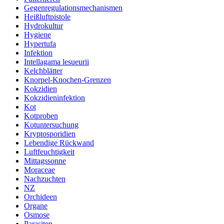
Gegenregulationsmechanismen
Heißluftpistole
Hydrokultur
Hygiene
Hypertufa
Infektion
Intellagama lesueurii
Kelchblätter
Knorpel-Knochen-Grenzen
Kokzidien
Kokzidieninfektion
Kot
Kotproben
Kotuntersuchung
Kryptosporidien
Lebendige Rückwand
Luftfeuchtigkeit
Mittagssonne
Moraceae
Nachzuchten
NZ
Orchideen
Organe
Osmose
Parasiten