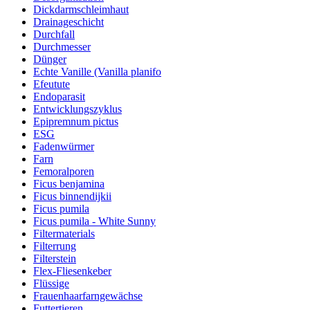
Dickdarmschleimhaut
Drainageschicht
Durchfall
Durchmesser
Dünger
Echte Vanille (Vanilla planifo
Efeutute
Endoparasit
Entwicklungszyklus
Epipremnum pictus
ESG
Fadenwürmer
Farn
Femoralporen
Ficus benjamina
Ficus binnendijkii
Ficus pumila
Ficus pumila - White Sunny
Filtermaterials
Filterrung
Filterstein
Flex-Fliesenkeber
Flüssige
Frauenhaarfarngewächse
Futtertieren