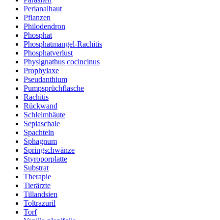
Perianalhaut
Pflanzen
Philodendron
Phosphat
Phosphatmangel-Rachitis
Phosphatverlust
Physignathus cocincinus
Prophylaxe
Pseudanthium
Pumpsprüchflasche
Rachitis
Rückwand
Schleimhäute
Sepiaschale
Spachteln
Sphagnum
Springschwänze
Styroporplatte
Substrat
Therapie
Tierärzte
Tillandsien
Toltrazuril
Torf