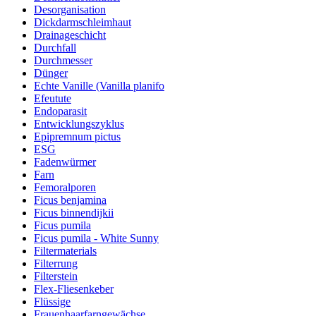
Desorganisation
Dickdarmschleimhaut
Drainageschicht
Durchfall
Durchmesser
Dünger
Echte Vanille (Vanilla planifo
Efeutute
Endoparasit
Entwicklungszyklus
Epipremnum pictus
ESG
Fadenwürmer
Farn
Femoralporen
Ficus benjamina
Ficus binnendijkii
Ficus pumila
Ficus pumila - White Sunny
Filtermaterials
Filterrung
Filterstein
Flex-Fliesenkeber
Flüssige
Frauenhaarfarngewächse