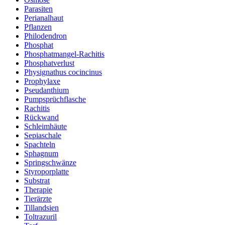
Parasiten
Perianalhaut
Pflanzen
Philodendron
Phosphat
Phosphatmangel-Rachitis
Phosphatverlust
Physignathus cocincinus
Prophylaxe
Pseudanthium
Pumpsprüchflasche
Rachitis
Rückwand
Schleimhäute
Sepiaschale
Spachteln
Sphagnum
Springschwänze
Styroporplatte
Substrat
Therapie
Tierärzte
Tillandsien
Toltrazuril