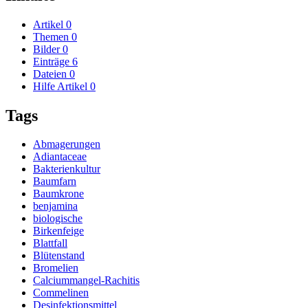
Artikel
0
Themen
0
Bilder
0
Einträge
6
Dateien
0
Hilfe Artikel
0
Tags
Abmagerungen
Adiantaceae
Bakterienkultur
Baumfarn
Baumkrone
benjamina
biologische
Birkenfeige
Blattfall
Blütenstand
Bromelien
Calciummangel-Rachitis
Commelinen
Desinfektionsmittel