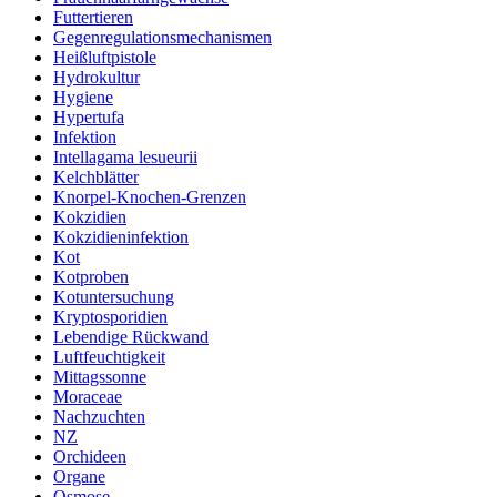
Futtertieren
Gegenregulationsmechanismen
Heißluftpistole
Hydrokultur
Hygiene
Hypertufa
Infektion
Intellagama lesueurii
Kelchblätter
Knorpel-Knochen-Grenzen
Kokzidien
Kokzidieninfektion
Kot
Kotproben
Kotuntersuchung
Kryptosporidien
Lebendige Rückwand
Luftfeuchtigkeit
Mittagssonne
Moraceae
Nachzuchten
NZ
Orchideen
Organe
Osmose