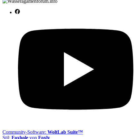
Community-Software:
WoltLab Suite™
Stil:
Foxhole
von
Foxly