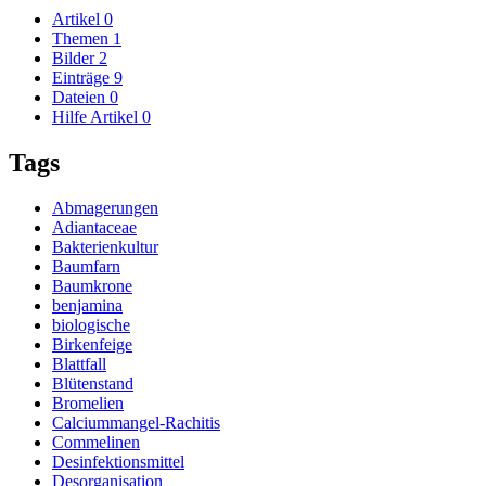
Artikel
0
Themen
1
Bilder
2
Einträge
9
Dateien
0
Hilfe Artikel
0
Tags
Abmagerungen
Adiantaceae
Bakterienkultur
Baumfarn
Baumkrone
benjamina
biologische
Birkenfeige
Blattfall
Blütenstand
Bromelien
Calciummangel-Rachitis
Commelinen
Desinfektionsmittel
Desorganisation