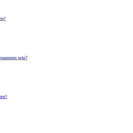
en?
eragamen sein?
ten?