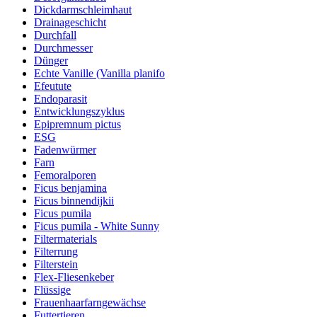
Dickdarmschleimhaut
Drainageschicht
Durchfall
Durchmesser
Dünger
Echte Vanille (Vanilla planifo
Efeutute
Endoparasit
Entwicklungszyklus
Epipremnum pictus
ESG
Fadenwürmer
Farn
Femoralporen
Ficus benjamina
Ficus binnendijkii
Ficus pumila
Ficus pumila - White Sunny
Filtermaterials
Filterrung
Filterstein
Flex-Fliesenkeber
Flüssige
Frauenhaarfarngewächse
Futtertieren