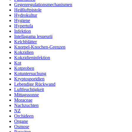
Gegenregulationsmechanismen
Heißluftpistole
Hydrokultur
Hygiene
Hypertufa
Infektion
Intellagama lesueurii
Kelchblätter
Knorpel-Knochen-Grenzen
Kokzidien
Kokzidieninfektion
Kot
Kotproben
Kotuntersuchung
Kryptosporidien
Lebendige Rückwand
Luftfeuchtigkeit
Mittagssonne
Moraceae
Nachzuchten
NZ
Orchideen
Organe
Osmose
Parasiten