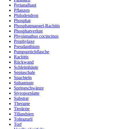
Perianalhaut
Pflanzen
Philodendron
Phosphat
Phosphatmangel-Rachitis
Phosphatverlust
Physignathus cocincinus
Prophylaxe
Pseudanthium
Pumpsprüchflasche
Rachitis
Rückwand
Schleimhäute
Sepiaschale
Spachteln
Sphagnum
Springschwänze
Styroporplatte
Substrat
Therapie
Tierärzte
Tillandsien
Toltrazuril
Torf