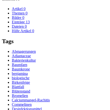
Artikel
0
Themen
0
Bilder
0
Einträge
13
Dateien
0
Hilfe Artikel
0
Tags
Abmagerungen
Adiantaceae
Bakterienkultur
Baumfarn
Baumkrone
benjamina
biologische
Birkenfeige
Blattfall
Blütenstand
Bromelien
Calciummangel-Rachitis
Commelinen
Desinfektionsmittel