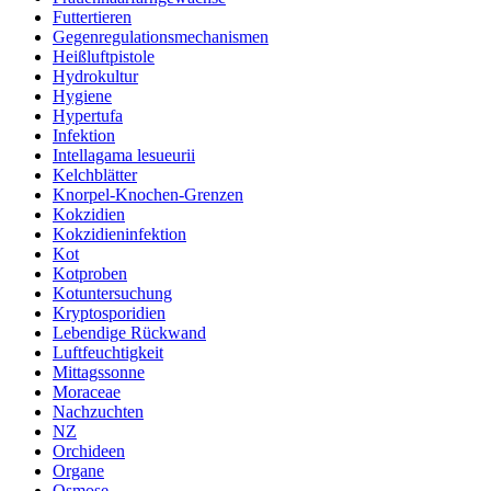
Futtertieren
Gegenregulationsmechanismen
Heißluftpistole
Hydrokultur
Hygiene
Hypertufa
Infektion
Intellagama lesueurii
Kelchblätter
Knorpel-Knochen-Grenzen
Kokzidien
Kokzidieninfektion
Kot
Kotproben
Kotuntersuchung
Kryptosporidien
Lebendige Rückwand
Luftfeuchtigkeit
Mittagssonne
Moraceae
Nachzuchten
NZ
Orchideen
Organe
Osmose