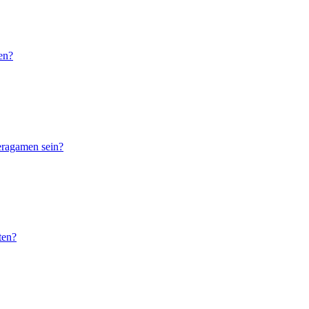
en?
eragamen sein?
ten?