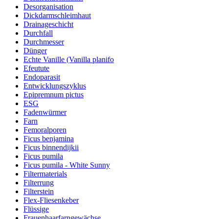
Desorganisation
Dickdarmschleimhaut
Drainageschicht
Durchfall
Durchmesser
Dünger
Echte Vanille (Vanilla planifo
Efeutute
Endoparasit
Entwicklungszyklus
Epipremnum pictus
ESG
Fadenwürmer
Farn
Femoralporen
Ficus benjamina
Ficus binnendijkii
Ficus pumila
Ficus pumila - White Sunny
Filtermaterials
Filterrung
Filterstein
Flex-Fliesenkeber
Flüssige
Frauenhaarfarngewächse