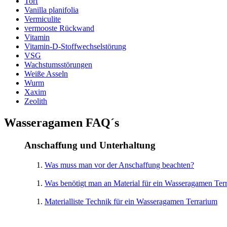
Torf
Vanilla planifolia
Vermiculite
vermooste Rückwand
Vitamin
Vitamin-D-Stoffwechselstörung
VSG
Wachstumsstörungen
Weiße Asseln
Wurm
Xaxim
Zeolith
Wasseragamen FAQ´s
Anschaffung und Unterhaltung
Was muss man vor der Anschaffung beachten?
Was benötigt man an Material für ein Wasseragamen Ter
Materialliste Technik für ein Wasseragamen Terrarium