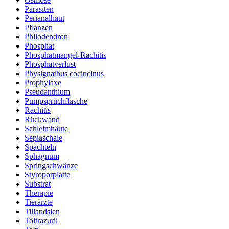
Parasiten
Perianalhaut
Pflanzen
Philodendron
Phosphat
Phosphatmangel-Rachitis
Phosphatverlust
Physignathus cocincinus
Prophylaxe
Pseudanthium
Pumpsprüchflasche
Rachitis
Rückwand
Schleimhäute
Sepiaschale
Spachteln
Sphagnum
Springschwänze
Styroporplatte
Substrat
Therapie
Tierärzte
Tillandsien
Toltrazuril