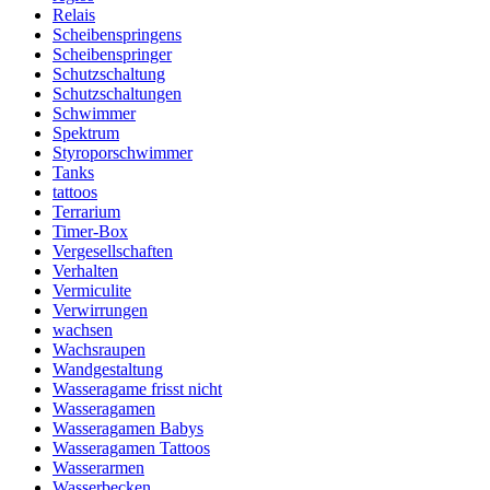
Relais
Scheibenspringens
Scheibenspringer
Schutzschaltung
Schutzschaltungen
Schwimmer
Spektrum
Styroporschwimmer
Tanks
tattoos
Terrarium
Timer-Box
Vergesellschaften
Verhalten
Vermiculite
Verwirrungen
wachsen
Wachsraupen
Wandgestaltung
Wasseragame frisst nicht
Wasseragamen
Wasseragamen Babys
Wasseragamen Tattoos
Wasserarmen
Wasserbecken