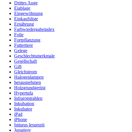
Drittes Auge
Eiablage
Eingewöhnung
Einkaufsliste
Ernährung
Farbwiedergabeindex
Folie
Fortpflanzung
Futtertiere
Gelege
Geschlechtsmerkmale
Gesellschaft
Gift
Gleichstrom
Halogenlampen
herausnehmen
Holzgrundgerüst
Hypertufa
Infrarotstrahlen
Inkubation
Inkubator
iPad
iPhone
Istiurus lesueurii
Jungtiere