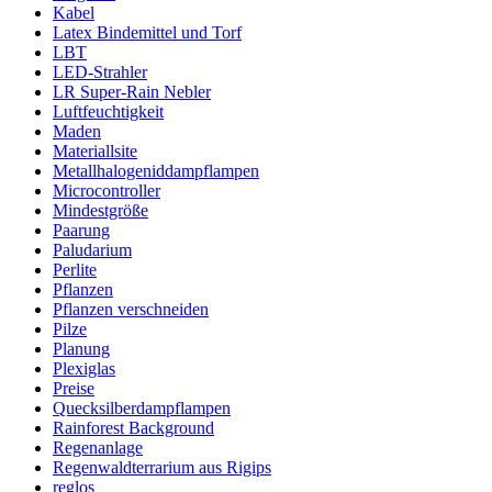
Kabel
Latex Bindemittel und Torf
LBT
LED-Strahler
LR Super-Rain Nebler
Luftfeuchtigkeit
Maden
Materiallsite
Metallhalogeniddampflampen
Microcontroller
Mindestgröße
Paarung
Paludarium
Perlite
Pflanzen
Pflanzen verschneiden
Pilze
Planung
Plexiglas
Preise
Quecksilberdampflampen
Rainforest Background
Regenanlage
Regenwaldterrarium aus Rigips
reglos