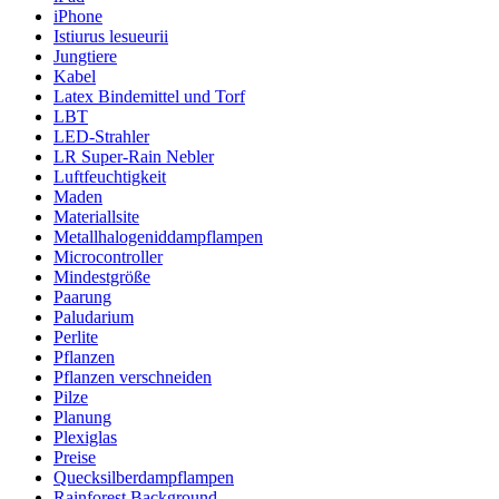
iPhone
Istiurus lesueurii
Jungtiere
Kabel
Latex Bindemittel und Torf
LBT
LED-Strahler
LR Super-Rain Nebler
Luftfeuchtigkeit
Maden
Materiallsite
Metallhalogeniddampflampen
Microcontroller
Mindestgröße
Paarung
Paludarium
Perlite
Pflanzen
Pflanzen verschneiden
Pilze
Planung
Plexiglas
Preise
Quecksilberdampflampen
Rainforest Background