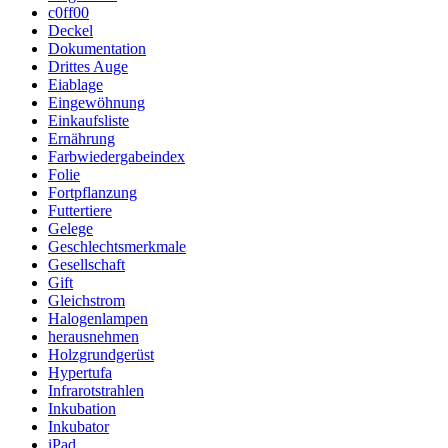
c0ff00
Deckel
Dokumentation
Drittes Auge
Eiablage
Eingewöhnung
Einkaufsliste
Ernährung
Farbwiedergabeindex
Folie
Fortpflanzung
Futtertiere
Gelege
Geschlechtsmerkmale
Gesellschaft
Gift
Gleichstrom
Halogenlampen
herausnehmen
Holzgrundgerüst
Hypertufa
Infrarotstrahlen
Inkubation
Inkubator
iPad