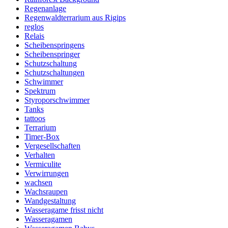
Regenanlage
Regenwaldterrarium aus Rigips
reglos
Relais
Scheibenspringens
Scheibenspringer
Schutzschaltung
Schutzschaltungen
Schwimmer
Spektrum
Styroporschwimmer
Tanks
tattoos
Terrarium
Timer-Box
Vergesellschaften
Verhalten
Vermiculite
Verwirrungen
wachsen
Wachsraupen
Wandgestaltung
Wasseragame frisst nicht
Wasseragamen