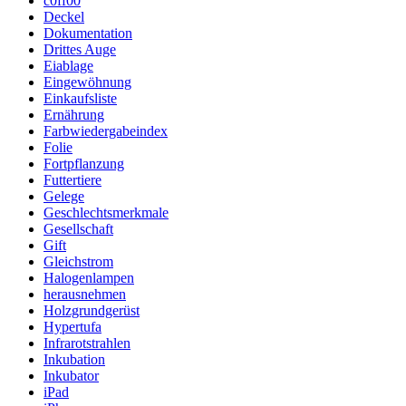
c0ff00
Deckel
Dokumentation
Drittes Auge
Eiablage
Eingewöhnung
Einkaufsliste
Ernährung
Farbwiedergabeindex
Folie
Fortpflanzung
Futtertiere
Gelege
Geschlechtsmerkmale
Gesellschaft
Gift
Gleichstrom
Halogenlampen
herausnehmen
Holzgrundgerüst
Hypertufa
Infrarotstrahlen
Inkubation
Inkubator
iPad