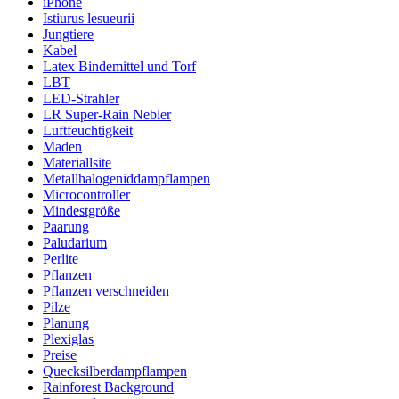
iPhone
Istiurus lesueurii
Jungtiere
Kabel
Latex Bindemittel und Torf
LBT
LED-Strahler
LR Super-Rain Nebler
Luftfeuchtigkeit
Maden
Materiallsite
Metallhalogeniddampflampen
Microcontroller
Mindestgröße
Paarung
Paludarium
Perlite
Pflanzen
Pflanzen verschneiden
Pilze
Planung
Plexiglas
Preise
Quecksilberdampflampen
Rainforest Background