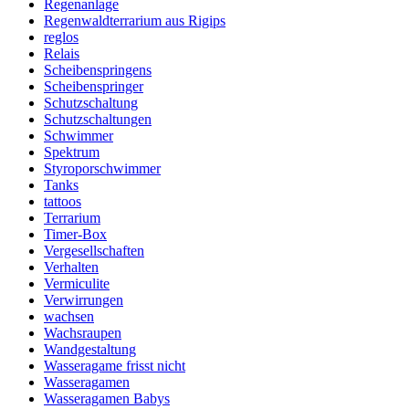
Regenanlage
Regenwaldterrarium aus Rigips
reglos
Relais
Scheibenspringens
Scheibenspringer
Schutzschaltung
Schutzschaltungen
Schwimmer
Spektrum
Styroporschwimmer
Tanks
tattoos
Terrarium
Timer-Box
Vergesellschaften
Verhalten
Vermiculite
Verwirrungen
wachsen
Wachsraupen
Wandgestaltung
Wasseragame frisst nicht
Wasseragamen
Wasseragamen Babys