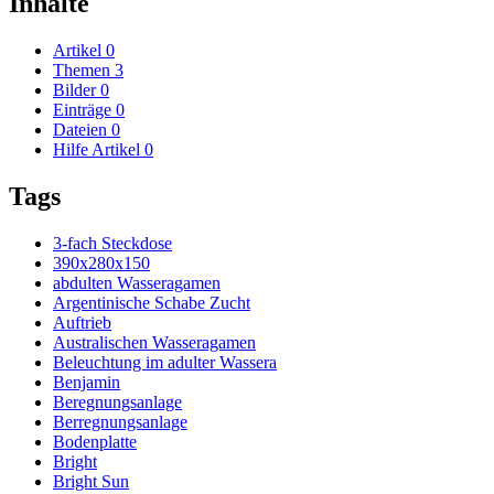
Inhalte
Artikel
0
Themen
3
Bilder
0
Einträge
0
Dateien
0
Hilfe Artikel
0
Tags
3-fach Steckdose
390x280x150
abdulten Wasseragamen
Argentinische Schabe Zucht
Auftrieb
Australischen Wasseragamen
Beleuchtung im adulter Wassera
Benjamin
Beregnungsanlage
Berregnungsanlage
Bodenplatte
Bright
Bright Sun