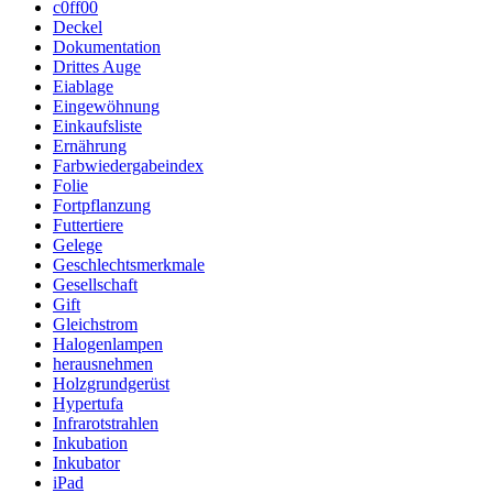
c0ff00
Deckel
Dokumentation
Drittes Auge
Eiablage
Eingewöhnung
Einkaufsliste
Ernährung
Farbwiedergabeindex
Folie
Fortpflanzung
Futtertiere
Gelege
Geschlechtsmerkmale
Gesellschaft
Gift
Gleichstrom
Halogenlampen
herausnehmen
Holzgrundgerüst
Hypertufa
Infrarotstrahlen
Inkubation
Inkubator
iPad