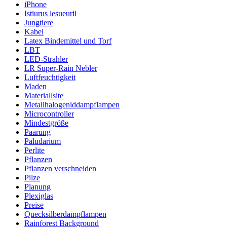
iPhone
Istiurus lesueurii
Jungtiere
Kabel
Latex Bindemittel und Torf
LBT
LED-Strahler
LR Super-Rain Nebler
Luftfeuchtigkeit
Maden
Materiallsite
Metallhalogeniddampflampen
Microcontroller
Mindestgröße
Paarung
Paludarium
Perlite
Pflanzen
Pflanzen verschneiden
Pilze
Planung
Plexiglas
Preise
Quecksilberdampflampen
Rainforest Background