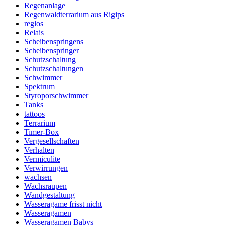
Regenanlage
Regenwaldterrarium aus Rigips
reglos
Relais
Scheibenspringens
Scheibenspringer
Schutzschaltung
Schutzschaltungen
Schwimmer
Spektrum
Styroporschwimmer
Tanks
tattoos
Terrarium
Timer-Box
Vergesellschaften
Verhalten
Vermiculite
Verwirrungen
wachsen
Wachsraupen
Wandgestaltung
Wasseragame frisst nicht
Wasseragamen
Wasseragamen Babys