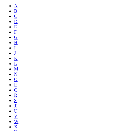
A
B
C
D
E
F
G
H
I
J
K
L
M
N
O
P
Q
R
S
T
U
V
W
X