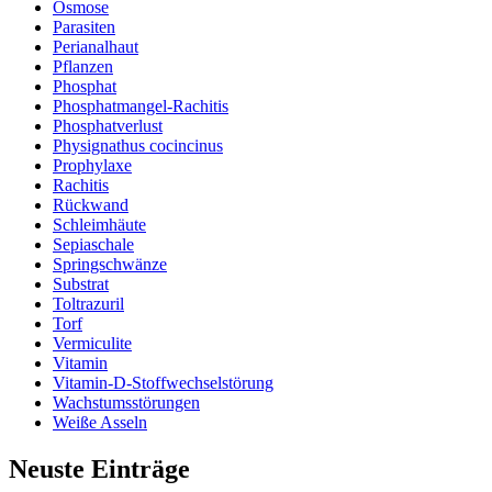
Osmose
Parasiten
Perianalhaut
Pflanzen
Phosphat
Phosphatmangel-Rachitis
Phosphatverlust
Physignathus cocincinus
Prophylaxe
Rachitis
Rückwand
Schleimhäute
Sepiaschale
Springschwänze
Substrat
Toltrazuril
Torf
Vermiculite
Vitamin
Vitamin-D-Stoffwechselstörung
Wachstumsstörungen
Weiße Asseln
Neuste Einträge