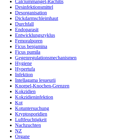
Calciummangel-Rachitis
Desinfektionsmittel
Desorganisation
Dickdarmschleimhaut
Durchfall
Endoparasit
Entwicklungszyklus
Femoralporen
Ficus benjamina
Ficus pumila
Gegenregulationsmechanismen
Hygiene
Hypertufa
Infektion
Intellagama lesueurii
Knorpel-Knochen-Grenzen
Kokzidien
Kokzidieninfektion
Kot
Kotuntersuchung
Kryptosporidien
Luftfeuchtigkeit
Nachzuchten
NZ
Organe