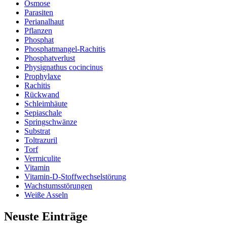
Osmose
Parasiten
Perianalhaut
Pflanzen
Phosphat
Phosphatmangel-Rachitis
Phosphatverlust
Physignathus cocincinus
Prophylaxe
Rachitis
Rückwand
Schleimhäute
Sepiaschale
Springschwänze
Substrat
Toltrazuril
Torf
Vermiculite
Vitamin
Vitamin-D-Stoffwechselstörung
Wachstumsstörungen
Weiße Asseln
Neuste Einträge