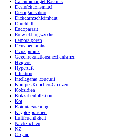
Calciummangel-Rachitis
Desinfektionsmittel
Desorganisation
Dickdarmschleimhaut
Durchfall
Endoparasit
Entwicklungszyklus
Femoralporen
Ficus benjamina
Ficus pumila
Gegenregulationsmechanismen
Hygiene
Hypertufa
Infektion
Intellagama lesueurii
Knorpel-Knochen-Grenzen
Kokzidien
Kokzidieninfektion
Kot
Kotuntersuchung
Kryptosporidien
Luftfeuchtigkeit
Nachzuchten
NZ
Organe