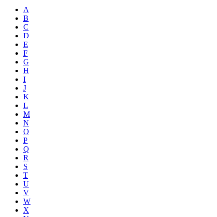
A
B
C
D
E
F
G
H
I
J
K
L
M
N
O
P
Q
R
S
T
U
V
W
X