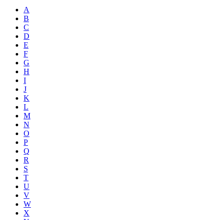
A
B
C
D
E
F
G
H
I
J
K
L
M
N
O
P
Q
R
S
T
U
V
W
X