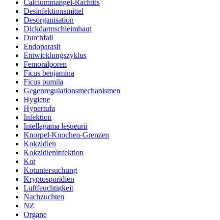
Calciummangel-Rachitis
Desinfektionsmittel
Desorganisation
Dickdarmschleimhaut
Durchfall
Endoparasit
Entwicklungszyklus
Femoralporen
Ficus benjamina
Ficus pumila
Gegenregulationsmechanismen
Hygiene
Hypertufa
Infektion
Intellagama lesueurii
Knorpel-Knochen-Grenzen
Kokzidien
Kokzidieninfektion
Kot
Kotuntersuchung
Kryptosporidien
Luftfeuchtigkeit
Nachzuchten
NZ
Organe