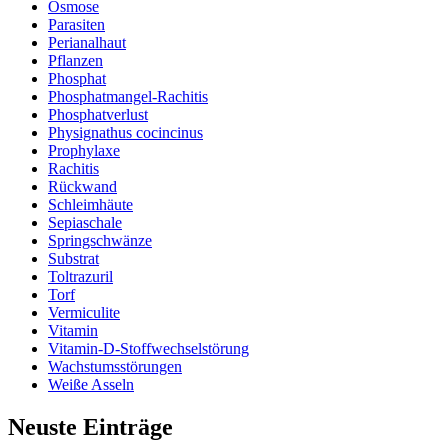
Osmose
Parasiten
Perianalhaut
Pflanzen
Phosphat
Phosphatmangel-Rachitis
Phosphatverlust
Physignathus cocincinus
Prophylaxe
Rachitis
Rückwand
Schleimhäute
Sepiaschale
Springschwänze
Substrat
Toltrazuril
Torf
Vermiculite
Vitamin
Vitamin-D-Stoffwechselstörung
Wachstumsstörungen
Weiße Asseln
Neuste Einträge