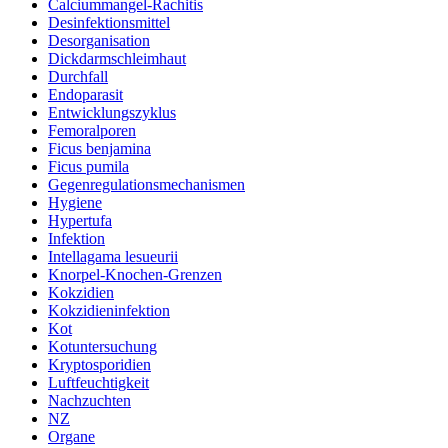
Calciummangel-Rachitis
Desinfektionsmittel
Desorganisation
Dickdarmschleimhaut
Durchfall
Endoparasit
Entwicklungszyklus
Femoralporen
Ficus benjamina
Ficus pumila
Gegenregulationsmechanismen
Hygiene
Hypertufa
Infektion
Intellagama lesueurii
Knorpel-Knochen-Grenzen
Kokzidien
Kokzidieninfektion
Kot
Kotuntersuchung
Kryptosporidien
Luftfeuchtigkeit
Nachzuchten
NZ
Organe