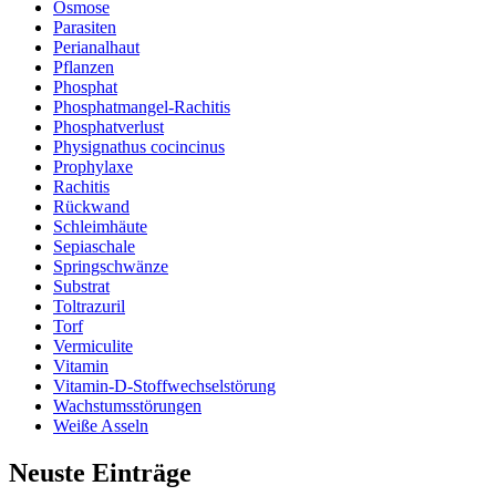
Osmose
Parasiten
Perianalhaut
Pflanzen
Phosphat
Phosphatmangel-Rachitis
Phosphatverlust
Physignathus cocincinus
Prophylaxe
Rachitis
Rückwand
Schleimhäute
Sepiaschale
Springschwänze
Substrat
Toltrazuril
Torf
Vermiculite
Vitamin
Vitamin-D-Stoffwechselstörung
Wachstumsstörungen
Weiße Asseln
Neuste Einträge