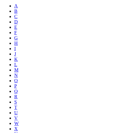
A
B
C
D
E
F
G
H
I
J
K
L
M
N
O
P
Q
R
S
T
U
V
W
X