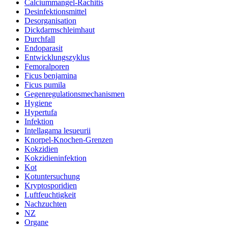
Calciummangel-Rachitis
Desinfektionsmittel
Desorganisation
Dickdarmschleimhaut
Durchfall
Endoparasit
Entwicklungszyklus
Femoralporen
Ficus benjamina
Ficus pumila
Gegenregulationsmechanismen
Hygiene
Hypertufa
Infektion
Intellagama lesueurii
Knorpel-Knochen-Grenzen
Kokzidien
Kokzidieninfektion
Kot
Kotuntersuchung
Kryptosporidien
Luftfeuchtigkeit
Nachzuchten
NZ
Organe