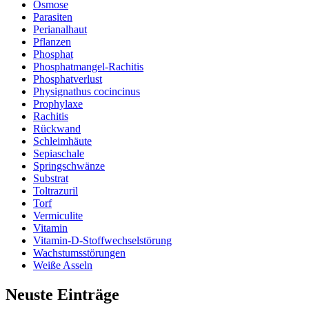
Osmose
Parasiten
Perianalhaut
Pflanzen
Phosphat
Phosphatmangel-Rachitis
Phosphatverlust
Physignathus cocincinus
Prophylaxe
Rachitis
Rückwand
Schleimhäute
Sepiaschale
Springschwänze
Substrat
Toltrazuril
Torf
Vermiculite
Vitamin
Vitamin-D-Stoffwechselstörung
Wachstumsstörungen
Weiße Asseln
Neuste Einträge