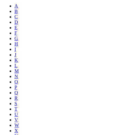
A
B
C
D
E
F
G
H
I
J
K
L
M
N
O
P
Q
R
S
T
U
V
W
X