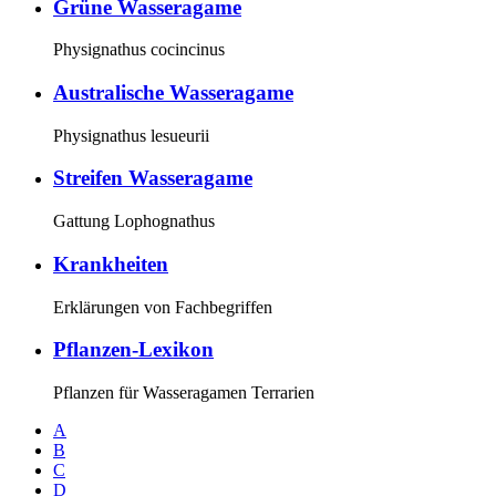
Grüne Wasseragame
Physignathus cocincinus
Australische Wasseragame
Physignathus lesueurii
Streifen Wasseragame
Gattung Lophognathus
Krankheiten
Erklärungen von Fachbegriffen
Pflanzen-Lexikon
Pflanzen für Wasseragamen Terrarien
A
B
C
D