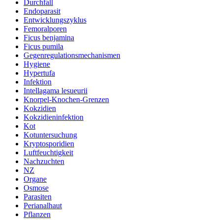
Durchfall
Endoparasit
Entwicklungszyklus
Femoralporen
Ficus benjamina
Ficus pumila
Gegenregulationsmechanismen
Hygiene
Hypertufa
Infektion
Intellagama lesueurii
Knorpel-Knochen-Grenzen
Kokzidien
Kokzidieninfektion
Kot
Kotuntersuchung
Kryptosporidien
Luftfeuchtigkeit
Nachzuchten
NZ
Organe
Osmose
Parasiten
Perianalhaut
Pflanzen