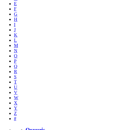
E
F
G
H
I
J
K
L
M
N
O
P
Q
R
S
T
U
V
W
X
Y
Z
#
Oxuuris