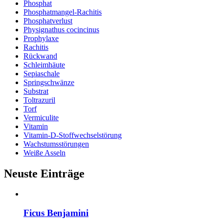
Phosphat
Phosphatmangel-Rachitis
Phosphatverlust
Physignathus cocincinus
Prophylaxe
Rachitis
Rückwand
Schleimhäute
Sepiaschale
Springschwänze
Substrat
Toltrazuril
Torf
Vermiculite
Vitamin
Vitamin-D-Stoffwechselstörung
Wachstumsstörungen
Weiße Asseln
Neuste Einträge
Ficus Benjamini