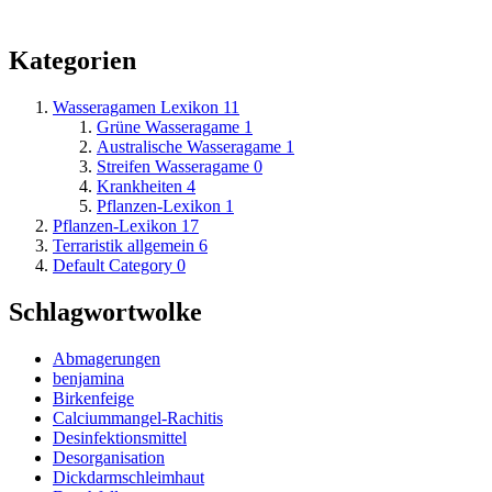
Kategorien
Wasseragamen Lexikon
11
Grüne Wasseragame
1
Australische Wasseragame
1
Streifen Wasseragame
0
Krankheiten
4
Pflanzen-Lexikon
1
Pflanzen-Lexikon
17
Terraristik allgemein
6
Default Category
0
Schlagwortwolke
Abmagerungen
benjamina
Birkenfeige
Calciummangel-Rachitis
Desinfektionsmittel
Desorganisation
Dickdarmschleimhaut