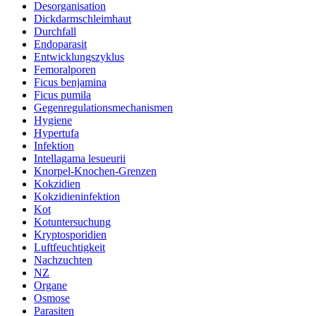
Desorganisation
Dickdarmschleimhaut
Durchfall
Endoparasit
Entwicklungszyklus
Femoralporen
Ficus benjamina
Ficus pumila
Gegenregulationsmechanismen
Hygiene
Hypertufa
Infektion
Intellagama lesueurii
Knorpel-Knochen-Grenzen
Kokzidien
Kokzidieninfektion
Kot
Kotuntersuchung
Kryptosporidien
Luftfeuchtigkeit
Nachzuchten
NZ
Organe
Osmose
Parasiten