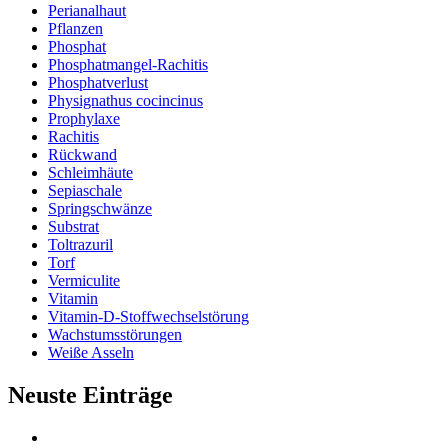
Perianalhaut
Pflanzen
Phosphat
Phosphatmangel-Rachitis
Phosphatverlust
Physignathus cocincinus
Prophylaxe
Rachitis
Rückwand
Schleimhäute
Sepiaschale
Springschwänze
Substrat
Toltrazuril
Torf
Vermiculite
Vitamin
Vitamin-D-Stoffwechselstörung
Wachstumsstörungen
Weiße Asseln
Neuste Einträge