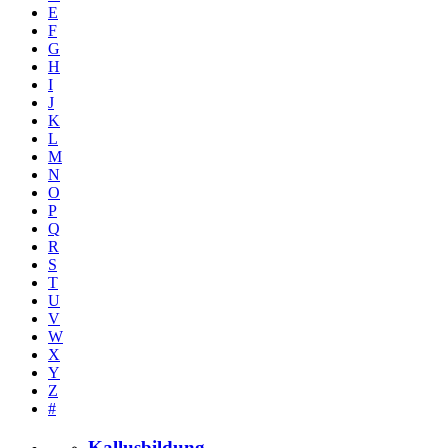
E
F
G
H
I
J
K
L
M
N
O
P
Q
R
S
T
U
V
W
X
Y
Z
#
Kallusbildung