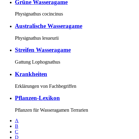
Grüne Wasseragame
Physignathus cocincinus
Australische Wasseragame
Physignathus lesueurii
Streifen Wasseragame
Gattung Lophognathus
Krankheiten
Erklärungen von Fachbegriffen
Pflanzen-Lexikon
Pflanzen für Wasseragamen Terrarien
A
B
C
D