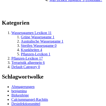
Kategorien
Wasseragamen Lexikon
11
Grüne Wasseragame
1
Australische Wasseragame
1
Streifen Wasseragame
0
Krankheiten
4
Pflanzen-Lexikon
1
Pflanzen-Lexikon
17
Terraristik allgemein
6
Default Category
0
Schlagwortwolke
Abmagerungen
benjamina
Birkenfeige
Calciummangel-Rachitis
Desinfektionsmittel